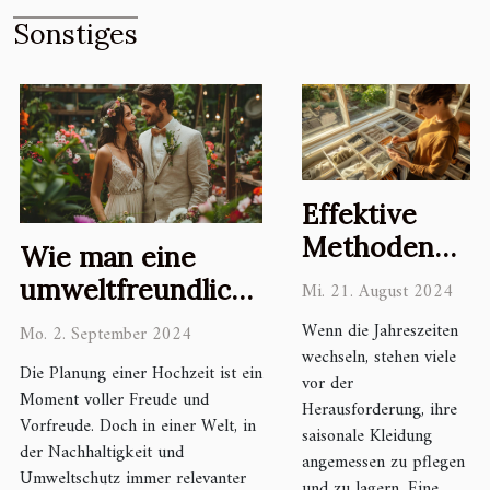
Sonstiges
Effektive
Methoden
Wie man eine
zur Pflege
umweltfreundliche
Mi. 21. August 2024
und
und nachhaltige
Wenn die Jahreszeiten
Mo. 2. September 2024
Lagerung
Hochzeit plant
wechseln, stehen viele
Die Planung einer Hochzeit ist ein
saisonaler
vor der
Moment voller Freude und
Kleidung
Herausforderung, ihre
Vorfreude. Doch in einer Welt, in
saisonale Kleidung
der Nachhaltigkeit und
angemessen zu pflegen
Umweltschutz immer relevanter
und zu lagern. Eine