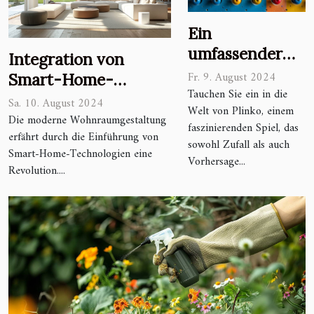
Ein
umfassender
Integration von
Leitfaden zu
Fr. 9. August 2024
Smart-Home-
den Regeln und
Tauchen Sie ein in die
Technologien in die
Sa. 10. August 2024
Welt von Plinko, einem
Spielweisen von
moderne
Die moderne Wohnraumgestaltung
faszinierenden Spiel, das
Plinko
erfährt durch die Einführung von
Wohnraumgestaltung
sowohl Zufall als auch
Smart-Home-Technologien eine
Vorhersage...
Revolution....