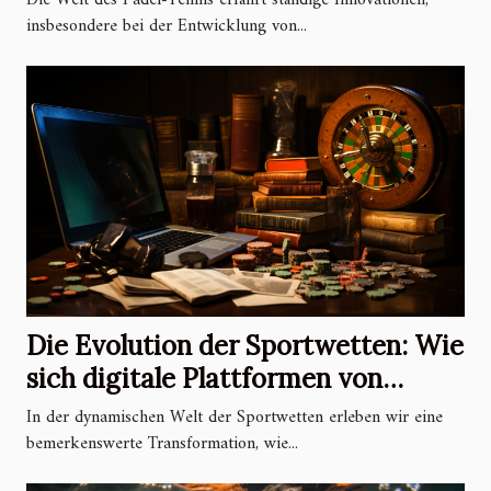
Die Welt des Padel-Tennis erfährt ständige Innovationen,
insbesondere bei der Entwicklung von...
Die Evolution der Sportwetten: Wie
sich digitale Plattformen von
traditionellen Buchmachern
In der dynamischen Welt der Sportwetten erleben wir eine
unterscheiden
bemerkenswerte Transformation, wie...