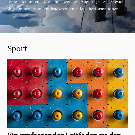
eine Schönheit, die nur wenige Augen je zu Gesicht
bekommen. Von eindrucksvollen Gletscherformationen bis
hin zu seltenen Wildtieren – die Antarktis ist ein Paradies
für Entdecker und Naturbegeisterte. Mit jedem Schritt auf
diesem unberührten Kontinent entrollt sich vor Ihnen ein
Panorama, das in seiner Pracht einzigartig ist. Dieser
Beitrag lädt Sie ein, die versteckten Schätze der Antarktis
Sport
zu erkunden und einen Blick auf Wunder zu werfen, die
abseits der bekannten Pfade liegen. Lassen Sie sich von den
folgenden Abschnitten zu einer Reise an den Südpol...