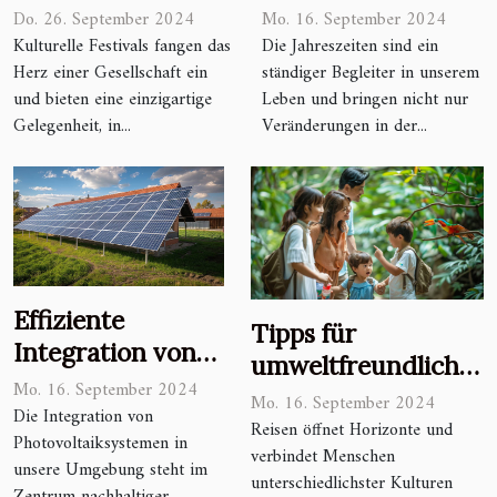
für einen
Modetrends und
Do. 26. September 2024
Mo. 16. September 2024
authentischen
Hautpflege
Kulturelle Festivals fangen das
Die Jahreszeiten sind ein
Herz einer Gesellschaft ein
ständiger Begleiter in unserem
Urlaub wählt
und bieten eine einzigartige
Leben und bringen nicht nur
Gelegenheit, in...
Veränderungen in der...
Effiziente
Tipps für
Integration von
umweltfreundliches
Photovoltaik in
Mo. 16. September 2024
Reisen mit Kindern
Mo. 16. September 2024
städtische und
Die Integration von
Reisen öffnet Horizonte und
Photovoltaiksystemen in
ländliche
verbindet Menschen
unsere Umgebung steht im
Landschaften
unterschiedlichster Kulturen