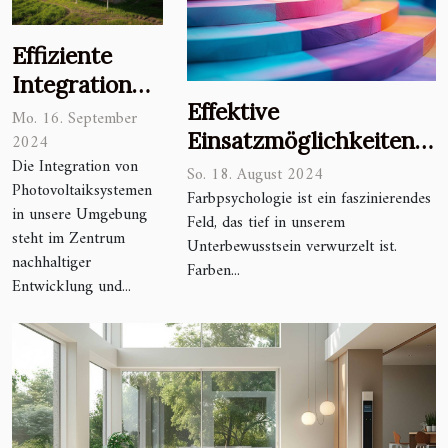
Effiziente
Integration
Effektive
von
Mo. 16. September
Einsatzmöglichkeiten
Photovoltaik
2024
Die Integration von
von Farbpsychologie in
in städtische
So. 18. August 2024
Photovoltaiksystemen
der
Farbpsychologie ist ein faszinierendes
und ländliche
in unsere Umgebung
Feld, das tief in unserem
Markenkommunikation
Landschaften
steht im Zentrum
Unterbewusstsein verwurzelt ist.
nachhaltiger
Farben...
Entwicklung und...