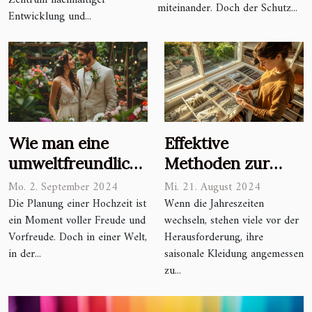
Zentrum nachhaltiger
miteinander. Doch der Schutz...
Entwicklung und...
Wie man eine
Effektive
umweltfreundliche
Methoden zur
und nachhaltige
Pflege und
Mo. 2. September 2024
Mi. 21. August 2024
Hochzeit plant
Lagerung
Die Planung einer Hochzeit ist
Wenn die Jahreszeiten
ein Moment voller Freude und
wechseln, stehen viele vor der
saisonaler
Vorfreude. Doch in einer Welt,
Herausforderung, ihre
Kleidung
in der...
saisonale Kleidung angemessen
zu...